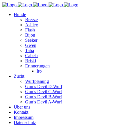
Hunde
Breeze
Ashley
Flash
Bijou
Seeker
Gwen
Taba
Cabela
Briski
Erinnerungen
Iro
Zucht
Wurfplanung
Gun’s Devil D-Wurf
Gun’s Devil C-Wurf
Gun’s Devil B-Wurf
Gun’s Devil A-Wurf
Über uns
Kontakt
Impressum
Datenschutz