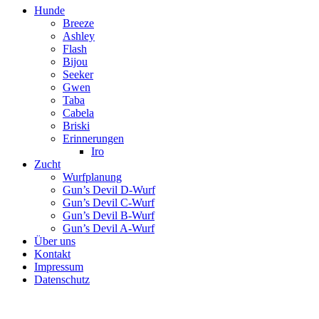
Hunde
Breeze
Ashley
Flash
Bijou
Seeker
Gwen
Taba
Cabela
Briski
Erinnerungen
Iro
Zucht
Wurfplanung
Gun’s Devil D-Wurf
Gun’s Devil C-Wurf
Gun’s Devil B-Wurf
Gun’s Devil A-Wurf
Über uns
Kontakt
Impressum
Datenschutz