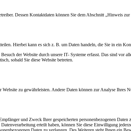
etreiber. Dessen Kontaktdaten können Sie dem Abschnitt „Hinweis zur 
eilen. Hierbei kann es sich z. B. um Daten handeln, die Sie in ein Ko
esuch der Website durch unsere IT- Systeme erfasst. Das sind vor alle
isch, sobald Sie diese Website betreten.
der Website zu gewährleisten. Andere Daten können zur Analyse Ihres 
t, Empfänger und Zweck Ihrer gespeicherten personenbezogenen Daten z
Datenverarbeitung erteilt haben, können Sie diese Einwilligung jederz
sonenbezogenen Daten zu verlangen. Des Weiteren steht Ihnen ein Besch