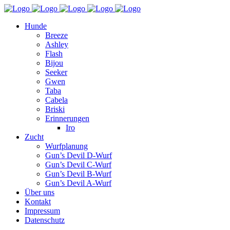
Hunde
Breeze
Ashley
Flash
Bijou
Seeker
Gwen
Taba
Cabela
Briski
Erinnerungen
Iro
Zucht
Wurfplanung
Gun’s Devil D-Wurf
Gun’s Devil C-Wurf
Gun’s Devil B-Wurf
Gun’s Devil A-Wurf
Über uns
Kontakt
Impressum
Datenschutz