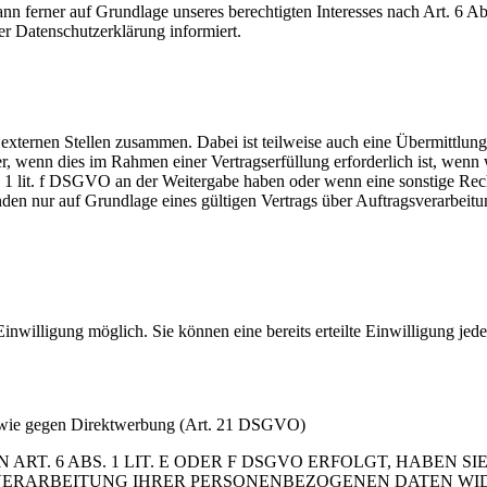
 ferner auf Grundlage unseres berechtigten Interesses nach Art. 6 Abs.
r Datenschutzerklärung informiert.
n externen Stellen zusammen. Dabei ist teilweise auch eine Übermittlun
 wenn dies im Rahmen einer Vertragserfüllung erforderlich ist, wenn w
bs. 1 lit. f DSGVO an der Weitergabe haben oder wenn eine sonstige Re
n nur auf Grundlage eines gültigen Vertrags über Auftragsverarbeitu
inwilligung möglich. Sie können eine bereits erteilte Einwilligung jed
sowie gegen Direktwerbung (Art. 21 DSGVO)
. 6 ABS. 1 LIT. E ODER F DSGVO ERFOLGT, HABEN SIE 
VERARBEITUNG IHRER PERSONENBEZOGENEN DATEN WIDER