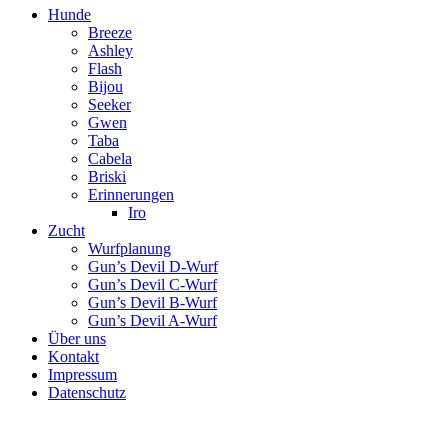
Hunde
Breeze
Ashley
Flash
Bijou
Seeker
Gwen
Taba
Cabela
Briski
Erinnerungen
Iro
Zucht
Wurfplanung
Gun’s Devil D-Wurf
Gun’s Devil C-Wurf
Gun’s Devil B-Wurf
Gun’s Devil A-Wurf
Über uns
Kontakt
Impressum
Datenschutz